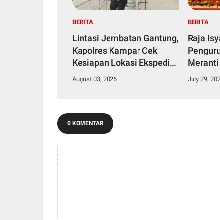
BERITA
BERITA
Lintasi Jembatan Gantung,
Raja Is
Kapolres Kampar Cek
Penguru
Kesiapan Lokasi Ekspedisi
Meranti
Merah Putih Presisi
2029
August 03, 2026
July 29, 20
0 KOMENTAR