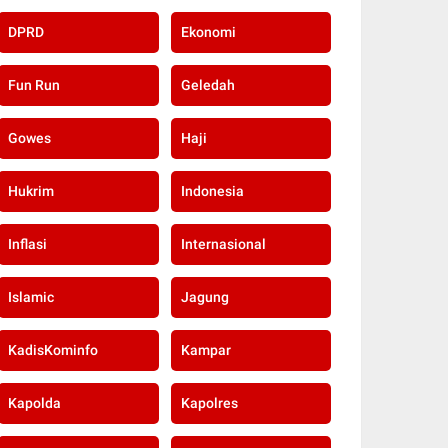
DPRD
Ekonomi
Fun Run
Geledah
Gowes
Haji
Hukrim
Indonesia
Inflasi
Internasional
Islamic
Jagung
KadisKominfo
Kampar
Kapolda
Kapolres