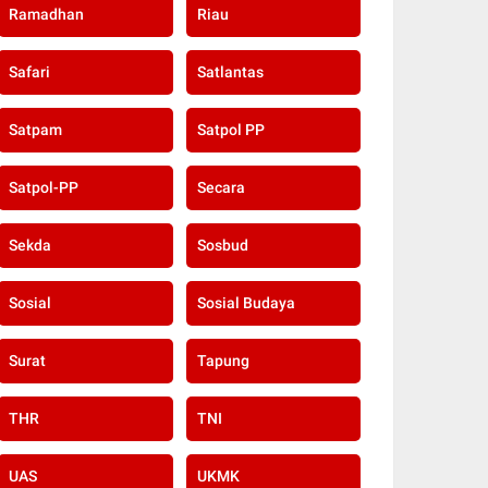
Ramadhan
Riau
Safari
Satlantas
Satpam
Satpol PP
Satpol-PP
Secara
Sekda
Sosbud
Sosial
Sosial Budaya
Surat
Tapung
THR
TNI
UAS
UKMK