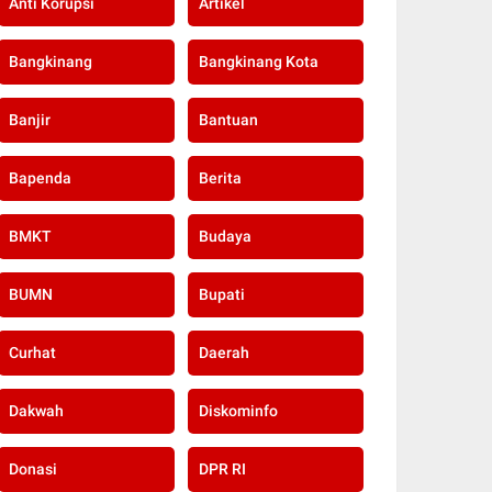
Anti Korupsi
Artikel
Bangkinang
Bangkinang Kota
Banjir
Bantuan
Bapenda
Berita
BMKT
Budaya
BUMN
Bupati
Curhat
Daerah
Dakwah
Diskominfo
Donasi
DPR RI