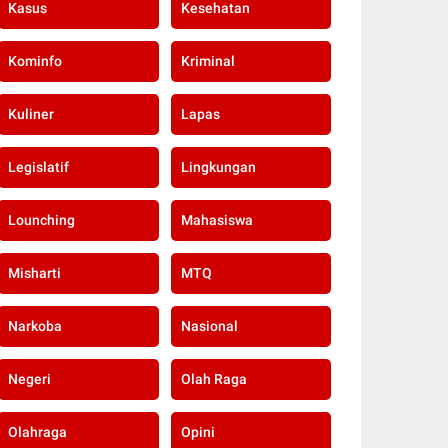
Kasus
Kesehatan
Kominfo
Kriminal
Kuliner
Lapas
Legislatif
Lingkungan
Lounching
Mahasiswa
Misharti
MTQ
Narkoba
Nasional
Negeri
Olah Raga
Olahraga
Opini