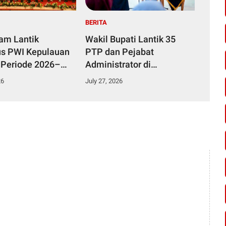
BERITA
yam Lantik
Wakil Bupati Lantik 35
s PWI Kepulauan
PTP dan Pejabat
 Periode 2026–
Administrator di
Lingkungan Pemkab
26
July 27, 2026
Kampar