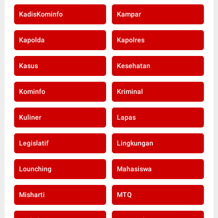
KadisKominfo
Kampar
Kapolda
Kapolres
Kasus
Kesehatan
Kominfo
Kriminal
Kuliner
Lapas
Legislatif
Lingkungan
Lounching
Mahasiswa
Misharti
MTQ