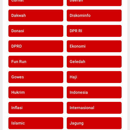
Dakwah
Diskominfo
Donasi
DPR RI
DPRD
Ekonomi
Fun Run
Geledah
Gowes
Haji
Hukrim
Indonesia
Inflasi
Internasional
Islamic
Jagung