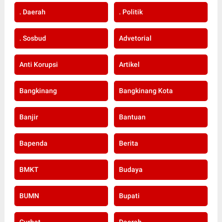
. Daerah
. Politik
. Sosbud
Advetorial
Anti Korupsi
Artikel
Bangkinang
Bangkinang Kota
Banjir
Bantuan
Bapenda
Berita
BMKT
Budaya
BUMN
Bupati
Curhat
Daerah