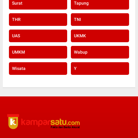
Surat
Tapung
THR
TNI
UAS
UKMK
UMKM
Wabup
Wisata
Y