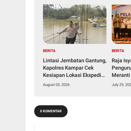
BERITA
BERITA
Lintasi Jembatan Gantung,
Raja Is
Kapolres Kampar Cek
Penguru
Kesiapan Lokasi Ekspedisi
Meranti
Merah Putih Presisi
2029
August 03, 2026
July 29, 20
0 KOMENTAR