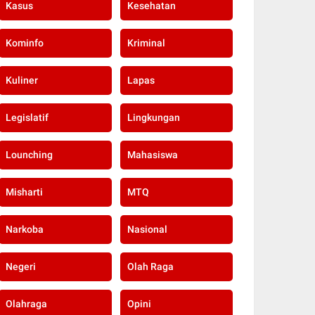
Kasus
Kesehatan
Kominfo
Kriminal
Kuliner
Lapas
Legislatif
Lingkungan
Lounching
Mahasiswa
Misharti
MTQ
Narkoba
Nasional
Negeri
Olah Raga
Olahraga
Opini