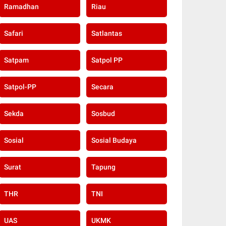
Ramadhan
Riau
Safari
Satlantas
Satpam
Satpol PP
Satpol-PP
Secara
Sekda
Sosbud
Sosial
Sosial Budaya
Surat
Tapung
THR
TNI
UAS
UKMK