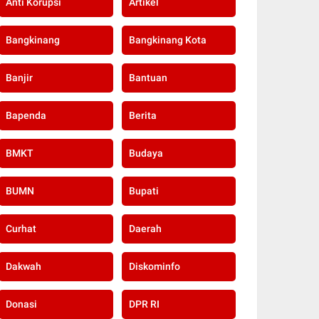
Anti Korupsi
Artikel
Bangkinang
Bangkinang Kota
Banjir
Bantuan
Bapenda
Berita
BMKT
Budaya
BUMN
Bupati
Curhat
Daerah
Dakwah
Diskominfo
Donasi
DPR RI