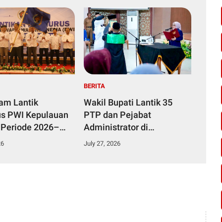
BERITA
yam Lantik
Wakil Bupati Lantik 35
s PWI Kepulauan
PTP dan Pejabat
 Periode 2026–
Administrator di
Lingkungan Pemkab
26
July 27, 2026
Kampar