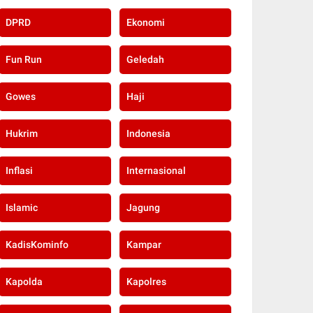
DPRD
Ekonomi
Fun Run
Geledah
Gowes
Haji
Hukrim
Indonesia
Inflasi
Internasional
Islamic
Jagung
KadisKominfo
Kampar
Kapolda
Kapolres