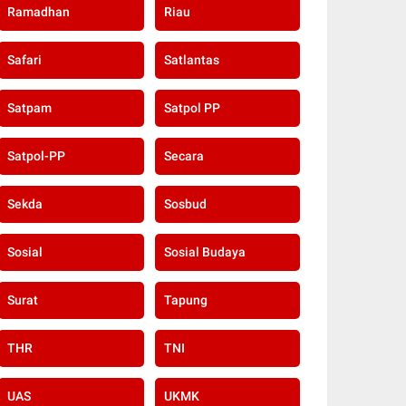
Ramadhan
Riau
Safari
Satlantas
Satpam
Satpol PP
Satpol-PP
Secara
Sekda
Sosbud
Sosial
Sosial Budaya
Surat
Tapung
THR
TNI
UAS
UKMK