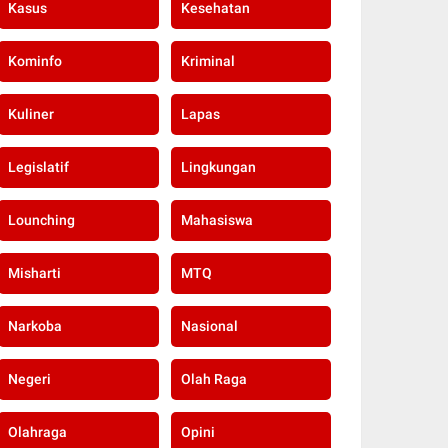
Kasus
Kesehatan
Kominfo
Kriminal
Kuliner
Lapas
Legislatif
Lingkungan
Lounching
Mahasiswa
Misharti
MTQ
Narkoba
Nasional
Negeri
Olah Raga
Olahraga
Opini