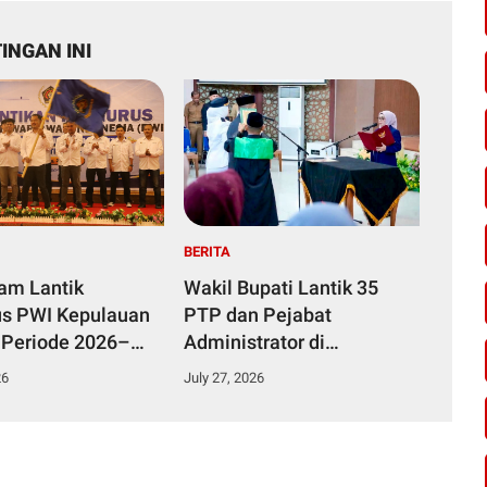
INGAN INI
BERITA
yam Lantik
Wakil Bupati Lantik 35
s PWI Kepulauan
PTP dan Pejabat
 Periode 2026–
Administrator di
Lingkungan Pemkab
26
July 27, 2026
Kampar