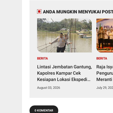
ANDA MUNGKIN MENYUKAI POST
BERITA
BERITA
Lintasi Jembatan Gantung,
Raja Is
Kapolres Kampar Cek
Penguru
Kesiapan Lokasi Ekspedisi
Meranti
Merah Putih Presisi
2029
August 03, 2026
July 29, 20
0 KOMENTAR