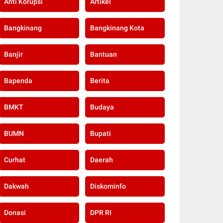
Anti Korupsi
Artikel
Bangkinang
Bangkinang Kota
Banjir
Bantuan
Bapenda
Berita
BMKT
Budaya
BUMN
Bupati
Curhat
Daerah
Dakwah
Diskominfo
Donasi
DPR RI