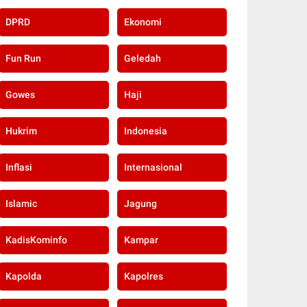
DPRD
Ekonomi
Fun Run
Geledah
Gowes
Haji
Hukrim
Indonesia
Inflasi
Internasional
Islamic
Jagung
KadisKominfo
Kampar
Kapolda
Kapolres