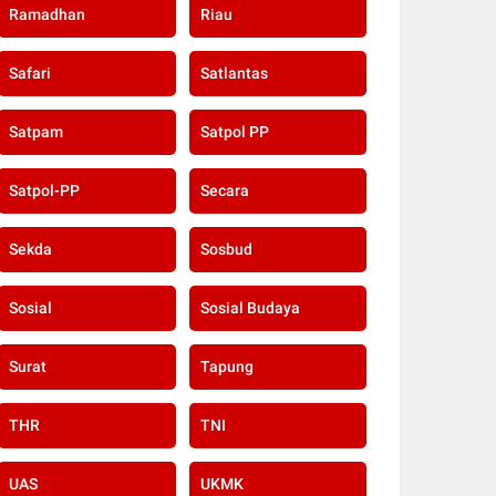
Ramadhan
Riau
Safari
Satlantas
Satpam
Satpol PP
Satpol-PP
Secara
Sekda
Sosbud
Sosial
Sosial Budaya
Surat
Tapung
THR
TNI
UAS
UKMK