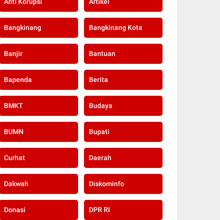
Anti Korupsi
Artikel
Bangkinang
Bangkinang Kota
Banjir
Bantuan
Bapenda
Berita
BMKT
Budaya
BUMN
Bupati
Curhat
Daerah
Dakwah
Diskominfo
Donasi
DPR RI