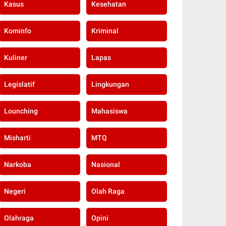
Kasus
Kesehatan
Kominfo
Kriminal
Kuliner
Lapas
Legislatif
Lingkungan
Lounching
Mahasiswa
Misharti
MTQ
Narkoba
Nasional
Negeri
Olah Raga
Olahraga
Opini