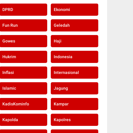
DPRD
Ekonomi
Fun Run
Geledah
Gowes
Haji
Hukrim
Indonesia
Inflasi
Internasional
Islamic
Jagung
KadisKominfo
Kampar
Kapolda
Kapolres