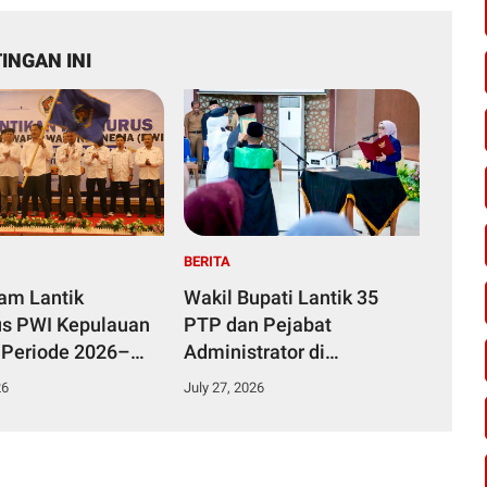
INGAN INI
BERITA
yam Lantik
Wakil Bupati Lantik 35
s PWI Kepulauan
PTP dan Pejabat
 Periode 2026–
Administrator di
Lingkungan Pemkab
26
July 27, 2026
Kampar