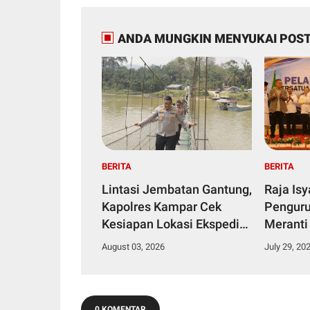
ANDA MUNGKIN MENYUKAI POST
BERITA
BERITA
Lintasi Jembatan Gantung,
Raja Is
Kapolres Kampar Cek
Penguru
Kesiapan Lokasi Ekspedisi
Meranti
Merah Putih Presisi
2029
August 03, 2026
July 29, 20
0 KOMENTAR