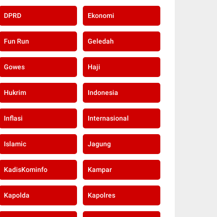
DPRD
Ekonomi
Fun Run
Geledah
Gowes
Haji
Hukrim
Indonesia
Inflasi
Internasional
Islamic
Jagung
KadisKominfo
Kampar
Kapolda
Kapolres