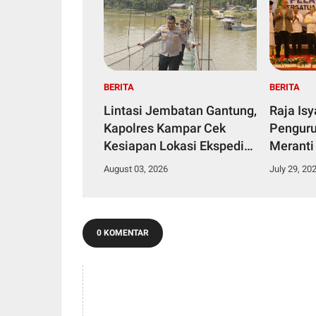
BERITA
BERITA
Lintasi Jembatan Gantung,
Raja Is
Kapolres Kampar Cek
Penguru
Kesiapan Lokasi Ekspedisi
Meranti
Merah Putih Presisi
2029
August 03, 2026
July 29, 20
0 KOMENTAR