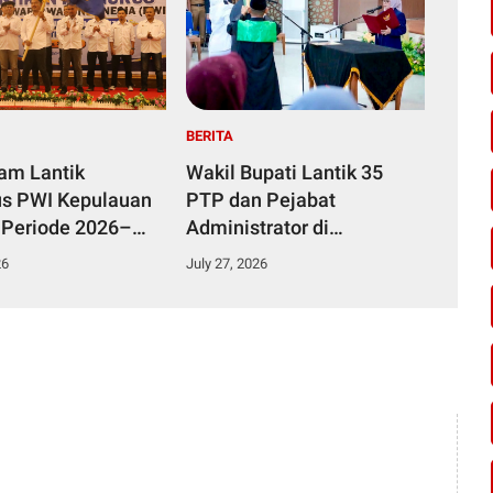
BERITA
yam Lantik
Wakil Bupati Lantik 35
s PWI Kepulauan
PTP dan Pejabat
 Periode 2026–
Administrator di
Lingkungan Pemkab
26
July 27, 2026
Kampar