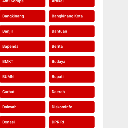
Anti Korupsi
Artikel
Bangkinang
Bangkinang Kota
Banjir
Bantuan
Bapenda
Berita
BMKT
Budaya
BUMN
Bupati
Curhat
Daerah
Dakwah
Diskominfo
Donasi
DPR RI