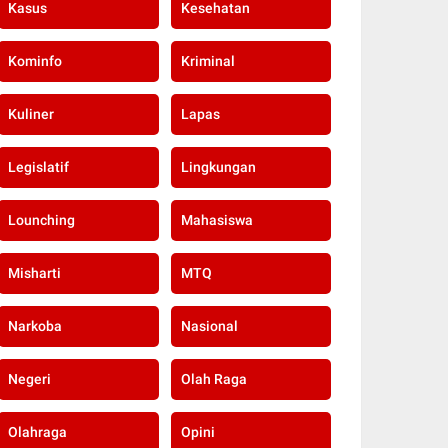
Kasus
Kesehatan
Kominfo
Kriminal
Kuliner
Lapas
Legislatif
Lingkungan
Lounching
Mahasiswa
Misharti
MTQ
Narkoba
Nasional
Negeri
Olah Raga
Olahraga
Opini