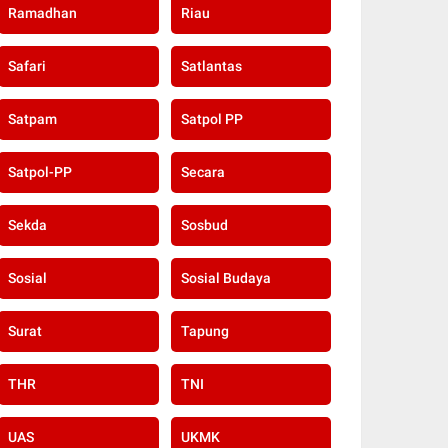
Ramadhan
Riau
Safari
Satlantas
Satpam
Satpol PP
Satpol-PP
Secara
Sekda
Sosbud
Sosial
Sosial Budaya
Surat
Tapung
THR
TNI
UAS
UKMK